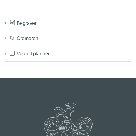
c
e
t
l
d
Begraven
Cremeren
Vooruit plannen