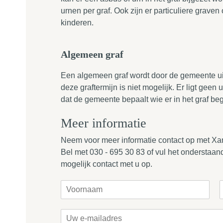
urnen per graf. Ook zijn er particuliere grave
kinderen.
Algemeen graf
Een algemeen graf wordt door de gemeente ui
deze graftermijn is niet mogelijk. Er ligt geen 
dat de gemeente bepaalt wie er in het graf b
Meer informatie
Neem voor meer informatie contact op met Xand
Bel met 030 - 695 30 83 of vul het onderstaand
mogelijk contact met u op.
U
w
E
n
e
c
E
a
r
h