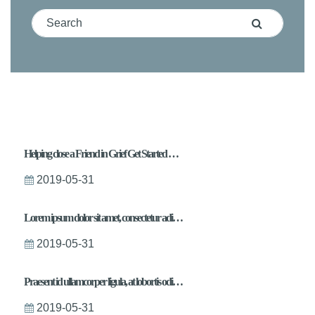
Search for:
Search
Popular Posts
Helping close a Friend in Grief Get Started with a Beautiful Template
2019-05-31
Lorem ipsum dolor sit amet, consectetur adipiscing elit nibh nisl
2019-05-31
Praesent id ullamcorper ligula, at lobortis odio nulla facilisi integer sodales
2019-05-31